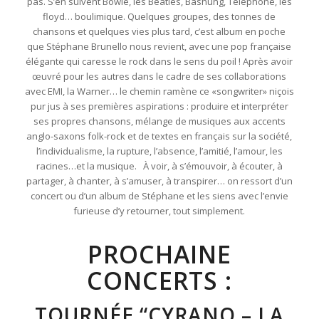
pas. S’en suivent Bowie, les Beatles, Bashung, Telephone, les
floyd… boulimique. Quelques groupes, des tonnes de
chansons et quelques vies plus tard, c’est album en poche
que Stéphane Brunello nous revient, avec une pop française
élégante qui caresse le rock dans le sens du poil ! Après avoir
œuvré pour les autres dans le cadre de ses collaborations
avec EMI, la Warner… le chemin ramène ce «songwriter» niçois
pur jus à ses premières aspirations : produire et interpréter
ses propres chansons, mélange de musiques aux accents
anglo-saxons folk-rock et de textes en français sur la société,
l’individualisme, la rupture, l’absence, l’amitié, l’amour, les
racines…et la musique. À voir, à s’émouvoir, à écouter, à
partager, à chanter, à s’amuser, à transpirer… on ressort d’un
concert ou d’un album de Stéphane et les siens avec l’envie
furieuse d’y retourner, tout simplement.
PROCHAINE
CONCERTS :
TOURNÉE “CYRANO – LA