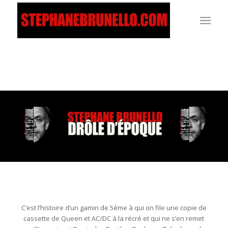
C’est l’histoire d’un gamin de 5ème à qui on file une copie de
cassette de Queen et AC/DC à la récré et qui ne s’en remet